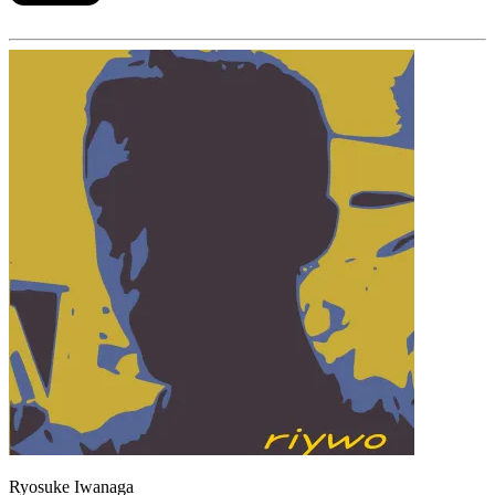
Ryosuke Iwanaga