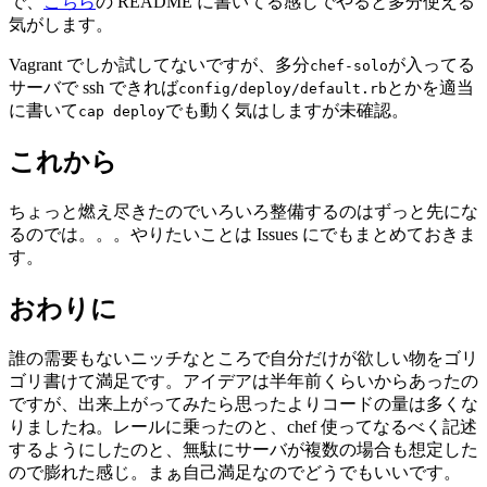
で、
こちら
の README に書いてる感じでやると多分使える
気がします。
Vagrant でしか試してないですが、多分
が入ってる
chef-solo
サーバで ssh できれば
とかを適当
config/deploy/default.rb
に書いて
でも動く気はしますが未確認。
cap deploy
これから
ちょっと燃え尽きたのでいろいろ整備するのはずっと先にな
るのでは。。。やりたいことは Issues にでもまとめておきま
す。
おわりに
誰の需要もないニッチなところで自分だけが欲しい物をゴリ
ゴリ書けて満足です。アイデアは半年前くらいからあったの
ですが、出来上がってみたら思ったよりコードの量は多くな
りましたね。レールに乗ったのと、chef 使ってなるべく記述
するようにしたのと、無駄にサーバが複数の場合も想定した
ので膨れた感じ。まぁ自己満足なのでどうでもいいです。