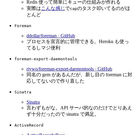
Redis 使って簡単にキューの仕組みが作れる
実際は
こんな感じ
で
のタスク叩いてるのがほ
cap
とんど
Foreman
ddollar/foreman · GitHub
プロセスを宣言的に管理できる。Heroku も使っ
てるしマジ便利
foreman-export-daemontools
riywo/foreman-export-daemontools · GitHub
同名の gem があるんだが、新し目の foreman に対
応してないので作り直した
Sinatra
Sinatra
言わずもがな。API サーバ的なのだけでとりあえ
ず十分だったので sinatra で満足。
ActiveRecord