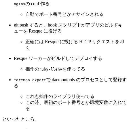
の conf 作る
nginx
自動でポート番号とかアサインされる
git push すると、hook スクリプトがアプリのビルドキ
ューを Resque に投げる
正確には Resque に投げる HTTP リクエストを叩
く
Resque ワーカーがビルドしてデプロイする
拙作の
を使ってる
ruby-llenv
で daemontools のプロセスとして登録す
foreman export
る
これも拙作のライブラリ使ってる
この時、最初のポート番号とか環境変数に入れて
る
といったところ。