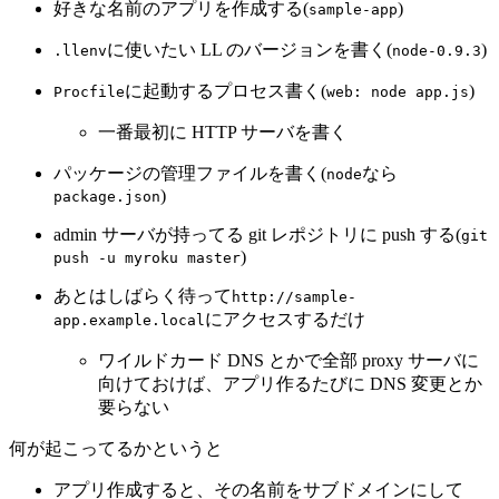
好きな名前のアプリを作成する(
)
sample-app
に使いたい LL のバージョンを書く(
)
.llenv
node-0.9.3
に起動するプロセス書く(
)
Procfile
web: node app.js
一番最初に HTTP サーバを書く
パッケージの管理ファイルを書く(
なら
node
)
package.json
admin サーバが持ってる git レポジトリに push する(
git
)
push -u myroku master
あとはしばらく待って
http://sample-
にアクセスするだけ
app.example.local
ワイルドカード DNS とかで全部 proxy サーバに
向けておけば、アプリ作るたびに DNS 変更とか
要らない
何が起こってるかというと
アプリ作成すると、その名前をサブドメインにして