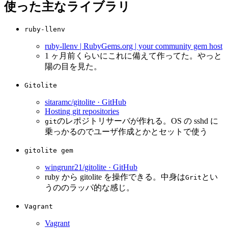
使った主なライブラリ
ruby-llenv
ruby-llenv | RubyGems.org | your community gem host
1 ヶ月前くらいにこれに備えて作ってた。やっと
陽の目を見た。
Gitolite
sitaramc/gitolite · GitHub
Hosting git repositories
のレポジトリサーバが作れる。OS の sshd に
git
乗っかるのでユーザ作成とかとセットで使う
gitolite gem
wingrunr21/gitolite · GitHub
ruby から gitolite を操作できる。中身は
とい
Grit
うののラッパ的な感じ。
Vagrant
Vagrant