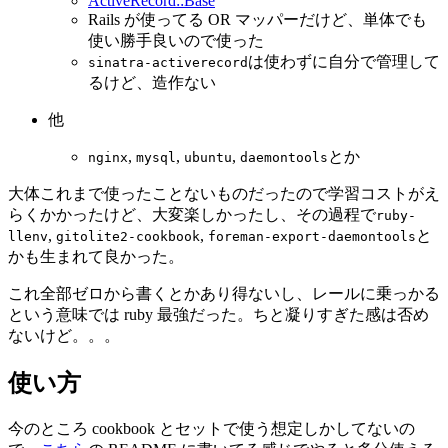
ActiveRecord::Base
Rails が使ってる OR マッパーだけど、単体でも
使い勝手良いので使った
は使わずに自分で管理して
sinatra-activerecord
るけど、造作ない
他
,
,
,
とか
nginx
mysql
ubuntu
daemontools
大体これまで使ったことないものだったので学習コストがえ
らくかかったけど、大変楽しかったし、その過程で
ruby-
,
,
と
llenv
gitolite2-cookbook
foreman-export-daemontools
かも生まれて良かった。
これ全部ゼロから書くとかあり得ないし、レールに乗っかる
という意味では ruby 最強だった。ちと凝りすぎた感は否め
ないけど。。。
使い方
今のところ cookbook とセットで使う想定しかしてないの